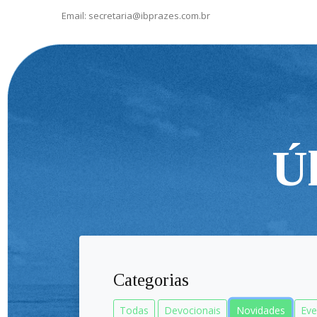
Email:
secretaria@ibprazes.com.br
Ú
Categorias
Todas
Devocionais
Novidades
Eve