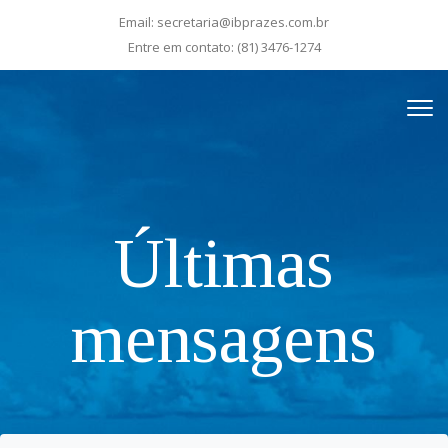
Email:
secretaria@ibprazes.com.br
Entre em contato:
(81) 3476-1274
Últimas
mensagens