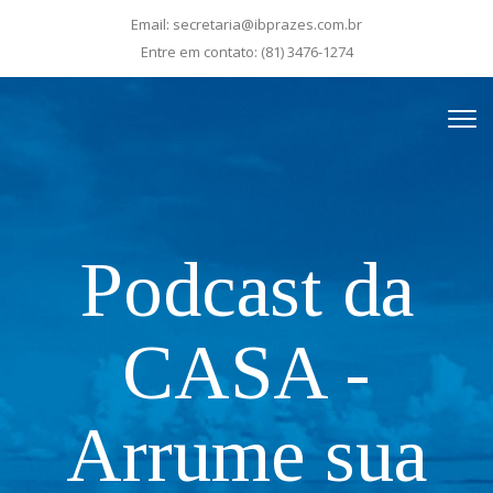
Email:
secretaria@ibprazes.com.br
Entre em contato:
(81) 3476-1274
Podcast da
CASA -
Arrume sua